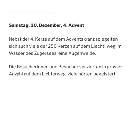
—————————————–
Samstag, 20. Dezember, 4. Advent
Nebst der 4. Kerze auf dem Adventskranz spiegelten
sich auch viele der 250 Kerzen auf dem Liechtliweg im
Wasser des Zugersees, eine Augenweide.
Die Besucherinnen und Besucher spazierten in grosser
Anzahl auf dem Lichterweg, viele hörten begeistert
dem Bläserquintett «Viva la Vida» zu, welches ruhige,
weihnachtliche und beschwingte Stücke zum Besten
gaben.
Der Schlitten mit den Rentieren ist ein immer noch
beliebtes Fotosujet. Das Angebot an den
Verpflegungsständen wir gut genutzt. Der Liechtliweg
ist ein rundum erfreuliches Projekt.