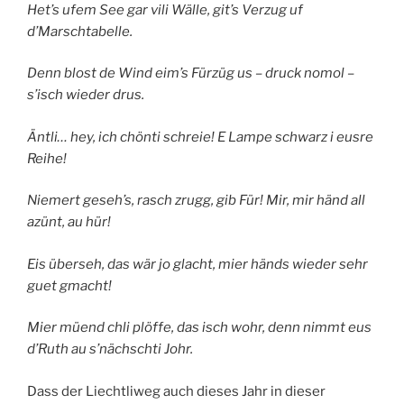
Het’s ufem See gar vili Wälle, git’s Verzug uf
d’Marschtabelle.
Denn blost de Wind eim’s Fürzüg us – druck nomol –
s’isch wieder drus.
Äntli… hey, ich chönti schreie! E Lampe schwarz i eusre
Reihe!
Niemert geseh’s, rasch zrugg, gib Für! Mir, mir händ all
azünt, au hür!
Eis überseh, das wär jo glacht, mier händs wieder sehr
guet gmacht!
Mier müend chli plöffe, das isch wohr, denn nimmt eus
d’Ruth au s’nächschti Johr.
Dass der Liechtliweg auch dieses Jahr in dieser