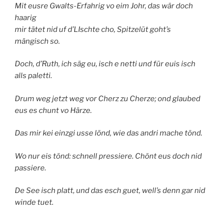
Mit eusre Gwalts-Erfahrig vo eim Johr, das wär doch
haarig
mir tätet nid uf d’LIschte cho, Spitzelüt goht’s
mängisch so.
Doch, d’Ruth, ich säg eu, isch e netti und für euis isch
alls paletti.
Drum weg jetzt weg vor Cherz zu Cherze; ond glaubed
eus es chunt vo Härze.
Das mir kei einzgi usse lönd, wie das andri mache tönd.
Wo nur eis tönd: schnell pressiere. Chönt eus doch nid
passiere.
De See isch platt, und das esch guet, well’s denn gar nid
winde tuet.